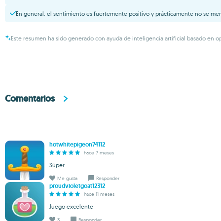
En general, el sentimiento es fuertemente positivo y prácticamente no se me
Este resumen ha sido generado con ayuda de inteligencia artificial basado en op
Comentarios
hotwhitepigeon74112
hace 7 meses
Súper
Me gusta
Responder
proudvioletgoat12312
hace 11 meses
Juego excelente
3
Responder