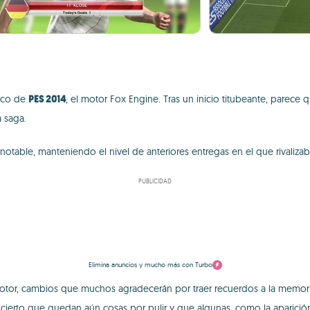
fico de
PES 2014
, el motor Fox Engine. Tras un inicio titubeante, parece
a saga.
notable, manteniendo el nivel de anteriores entregas en el que rivalizab
PUBLICIDAD
Elimina anuncios y mucho más con Turbo
otor, cambios que muchos agradecerán por traer recuerdos a la memoria
ierto que quedan aún cosas por pulir y que algunas, como la aparición de