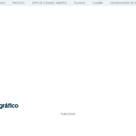
ANKI
PROTEUS
APPS DE CÓDIGO ABIERTO
OLLAMA
CALIBRE
GENERADORES DE 
gráfico
PUBLICIDAD