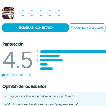
ESCRIBIR UN COMENTARIO
AÑADIR A LISTA DE DESEOS
Puntuación
4.5
5
4
3
2
1
254 valoraciones
Opinión de los usuarios
Los jugadores llaman repetidamente al juego “Super”
Muchos también lo califican como un “juego excelente”