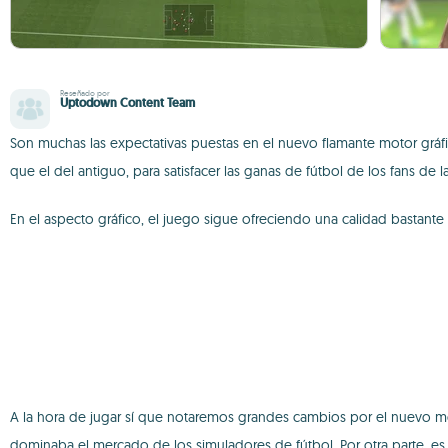
Reseñado por
Uptodown Content Team
Son muchas las expectativas puestas en el nuevo flamante motor grá
que el del antiguo, para satisfacer las ganas de fútbol de los fans de l
En el aspecto gráfico, el juego sigue ofreciendo una calidad bastante 
A la hora de jugar sí que notaremos grandes cambios por el nuevo m
dominaba el mercado de los simuladores de fútbol. Por otra parte, es c