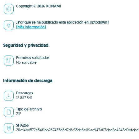
Copyright © 2026 KONAMI
¿Por qué se ha publicado esta aplicación en Uptodown?
(Más información)
Seguridad y privacidad
Permisos solicitados
No aplicable
Información de descarga
Descargas
12.857.841
Tipo de archivo
ZIP
SHA256
20ef4bd572e54f1bb267435d6d7dfc35dc6e09ac947a07cbe2e4243d9bfcbe