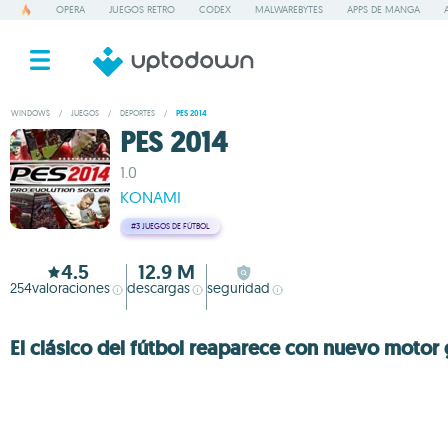
OPERA
JUEGOS RETRO
CODEX
MALWAREBYTES
APPS DE MANGA
WINDOWS
/
JUEGOS
/
DEPORTES
/
PES 2014
PES 2014
1.0
KONAMI
#3
JUEGOS DE FÚTBOL
4.5
12.9 M
254
valoraciones
descargas
seguridad
El clásico del fútbol reaparece con nuevo motor 