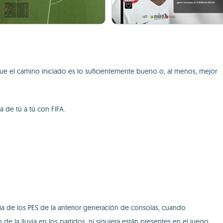
 que el camino iniciado es lo suficientemente bueno o, al menos, mejor
a de tú a tú con FIFA.
 de los PES de la anterior generación de consolas, cuando
 la lluvia en los partidos, ni siquiera están presentes en el juego.